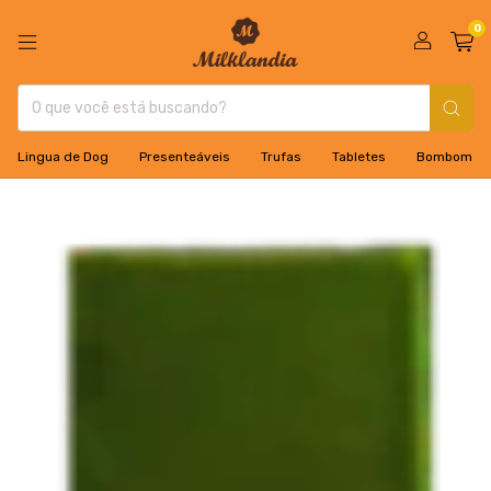
0
Lingua de Dog
Presenteáveis
Trufas
Tabletes
Bombom